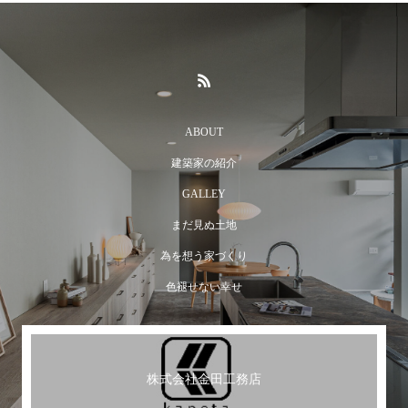
ABOUT
建築家の紹介
GALLEY
まだ見ぬ土地
為を想う家づくり
色褪せない幸せ
株式会社金田工務店