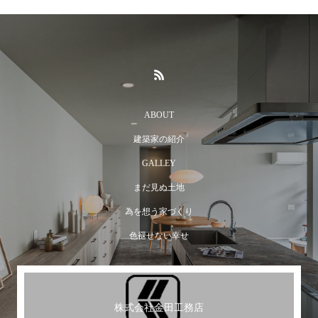
ABOUT
建築家の紹介
GALLEY
まだ見ぬ土地
為を想う家づくり
色褪せない幸せ
株式会社金田工務店